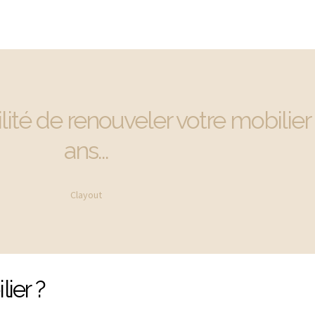
ilité de renouveler votre mobilier
ans...
Clayout
ier ?